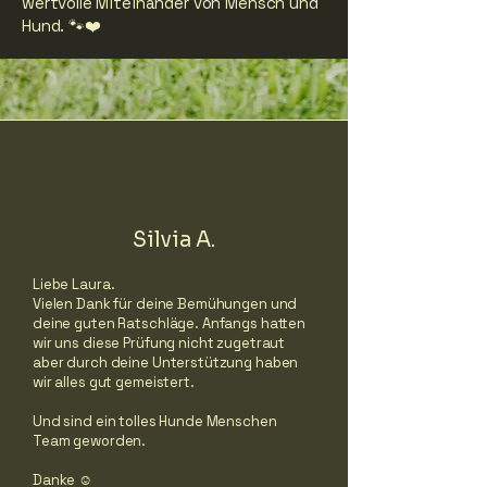
wertvolle Miteinander von Mensch und
Hund. 🐾❤️
Silvia A.
Liebe Laura.
Vielen Dank für deine Bemühungen und
deine guten Ratschläge. Anfangs hatten
wir uns diese Prüfung nicht zugetraut
aber durch deine Unterstützung haben
wir alles gut gemeistert.
Und sind ein tolles Hunde Menschen
Team geworden.
Danke ☺️