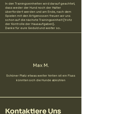
In den Trainingseinheiten wird darauf geachtet,
dass weder der Hund noch der Halter
überfordert werden und am Ende, nach dem
Spielen mit den Artgenossen freuen wir uns
schon auf die nächste Trainingseinheit (trotz
der Kontrolle der Hausaufgaben).
Danke für eure Geduld und weiter so.
Max M.
Schöner Platz etwas weiter hinten ist ein Fluss
könnten sich die Hunde abkühlen
Kontaktiere Uns