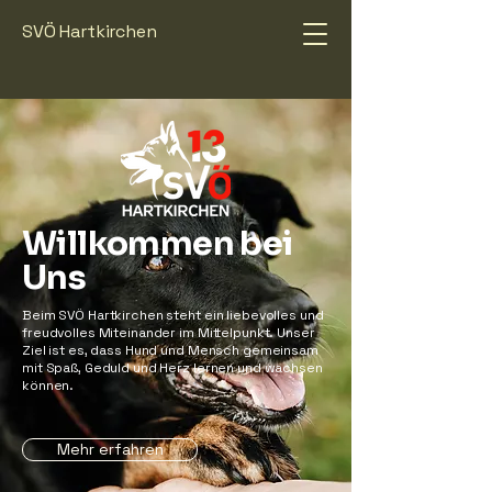
SVÖ Hartkirchen
Willkommen bei
Uns
Beim SVÖ Hartkirchen steht ein liebevolles und
freudvolles Miteinander im Mittelpunkt. Unser
Ziel ist es, dass Hund und Mensch gemeinsam
mit Spaß, Geduld und Herz lernen und wachsen
können.
Mehr erfahren