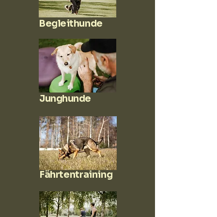
Begleithunde
Junghunde
Fährtentraining