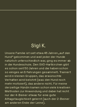
Sigi K.
Unsere Familie ist seit etwa 45 Jahren „auf den
Hund“ gekommen und weil jeder der Hunde
natürlich unterschiedlich war, ging es immer ab
in die Hundeschule. Den SVÖ-Hartkirchen gibt
es schon seit 50 Jahren und die haben schon
so einiges an Erfahrungen gesammelt. Trainiert
wird in kleinen Gruppen, das erwünschte
Verhalten wird belohnt (was den Hund noch
mehr motiviert), das andere nicht. Für meine
derzeitige Hündin kamen schon viele kreativen
Methoden zur Anwendung und dabei hat nicht
nur der 4-Beiner etwas für eine gute
Alltagstauglichkeit gelernt (auch der 2-Beiner
am anderen Ende der Leine).