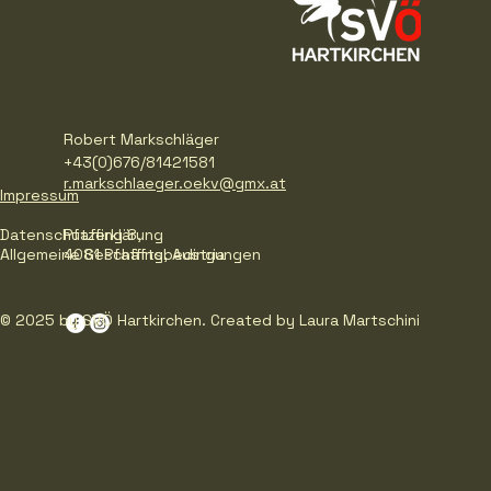
Robert Markschläger
+43(0)676/81421581
r.markschlaeger.oekv@gmx.at
Impressum
Datenschutzerklärung
Pfaffing 8,
Allgemeine Geschäftsbedingungen
4081 Pfaffing, Austria
© 2025 by SVÖ Hartkirchen. Created by Laura Martschini