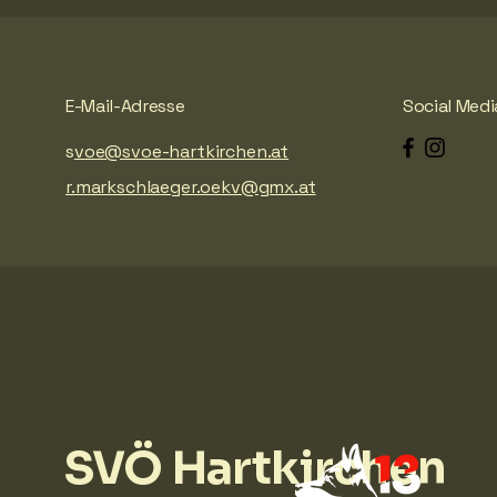
E-Mail-Adresse
Social Medi
s
voe@svoe-hartkirchen.at
r.markschlaeger.oekv@gmx.at
SVÖ Hartkirchen