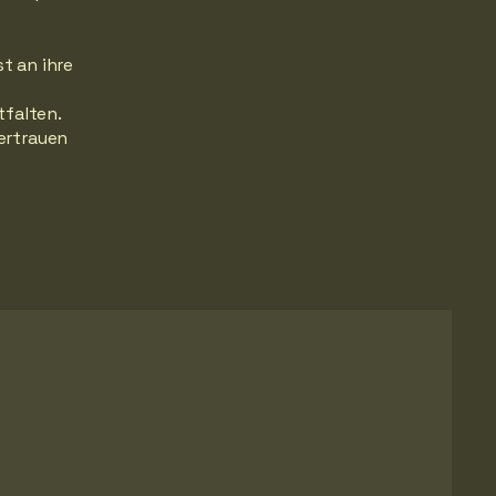
t an ihre
tfalten.
ertrauen