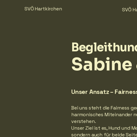
SVÖ Hartkirchen
SVÖ H
Begleithun
Sabine 
Unser Ansatz – Fairness
Bei uns steht die Fairness g
harmonisches Miteinander n
verstehen.
Unser Ziel ist es, Hund und M
sondern auch für beide Seit