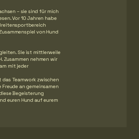
achsen – sie sind für mich
esen. Vor 10 Jahren habe
Breitensportbereich
s Zusammenspiel von Hund
eiten. Sie ist mittlerweile
BGH. Zusammen nehmen wir
am mit jeder
st das Teamwork zwischen
ie Freude an gemeinsamen
diese Begeisterung
und euren Hund auf eurem