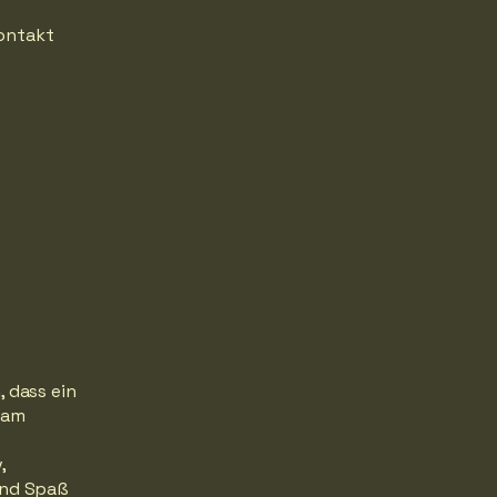
ontakt
, dass ein
eam
,
 und Spaß