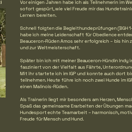
i
Vor einigen Jahren habe ich als Teilnehmerin im 
sofort gespürt, wie viel Freude mir das Hundetrai
Lernen bereiten.
Schnell folgten die Begleithundeprüfungen (BGH 1–
habe ich meine Leidenschaft für Obedience entd
Beauceron-Rüden Amos sehr erfolgreich – bis hin 
und zur Weltmeisterschaft.
Später bin ich mit meiner Beauceron-Hündin Indy i
fasziniert von der Vielfalt aus Fährte, Unterordnu
Mit ihr startete ich im IGP und konnte auch dort b
teilnehmen. Heute führe ich noch zwei Hunde im IG
einen Malinois-Rüden.
Als Trainerin liegt mir besonders am Herzen, Mensch
Spaß das gemeinsame Erarbeiten der Übungen mach
Hundesport echte Teamarbeit – harmonisch, motivi
Freude für Mensch und Hund.