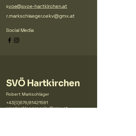
s
voe@svoe-hartkirchen.at
r.markschlaeger.oekv@gmx.at
Social Media
SVÖ Hartkirchen
Robert Markschläger
+43(0)676/81421581
r.markschlaeger.oekv@gmx.at
Pfaffing 8,
4081 Pfaffing, Austria