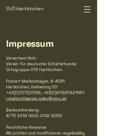
SVÖ Hartkirchen
Impressum
Verantwortlich:
Verein für deutsche Schäferhunde
Ortsgruppe 013 Hartkirchen
Robert Markschläger, A-4081
Hartkirchen, Kellnering 50
+43(0)7273
/7058, +43(0)676/81421581
r.markschlaeger.oekv@gmx.at
Bankverbindung:
AT75
3418 0000 0142 9059
Rechtliche Hinweise
Wir prüfen und modifizieren regelmäßig