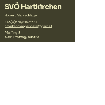
SVÖ Hartkirchen
Robert Markschläger
+43(0)676/81421581
r.markschlaeger.oekv@gmx.at
Pfaffing 8,
4081 Pfaffing, Austria
Impressum
Datenschutzerklärung
Allgemeine Geschäftsbedingungen